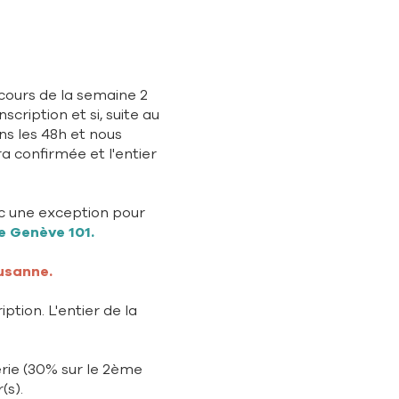
cours de la semaine 2
inscription et si, suite au
ans les 48h et nous
ra confirmée et l'entier
 une exception pour
e Genève 101.
ausanne.
iption. L'entier de la
érie (30% sur le 2ème
(s).