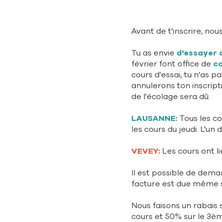
Avant de t'inscrire, nou
Tu as envie
d'essayer 
février font office de
co
cours d'essai, tu n'as p
annulerons ton inscripti
de l'écolage sera dû.
LAUSANNE:
Tous les co
les cours du jeudi. L'un 
VEVEY:
Les cours ont l
Il est possible de demand
facture est due même si
Nous faisons un rabais 
cours et 50% sur le 3èm