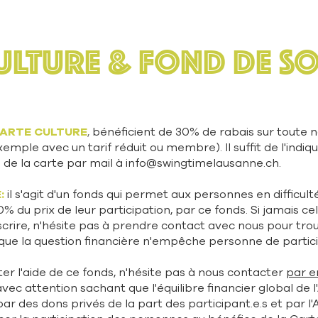
ULTURE & FOND DE SO
ARTE CULTURE
,
bénéficient de 30% de rabais sur toute n
mple avec un tarif réduit ou membre). Il suffit de l'indique
 de la carte par mail à
info@swingtimelausanne.ch
.
:
il s'agit d'un fonds qui permet aux personnes en difficulté
0% du prix de leur participation, par ce fonds
. Si jamais ce
nscrire, n'hésite pas à prendre contact avec nous pour trou
ue la question financière n'empêche personne de partici
citer l'aide de ce fonds, n'hésite pas à nous contacter
par e
avec attention sachant que l'équilibre financier global de 
ar des dons privés de la part des participant.e.s et par l'