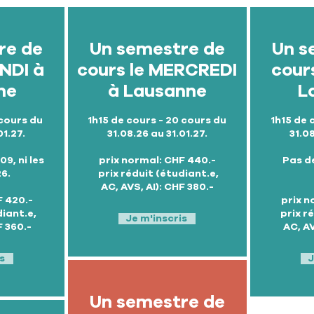
re de
Un semestre de
Un s
UNDI à
cours le MERCREDI
cours
ne
à Lausanne
L
 cours du
1h15 de cours - 20 cours du
1h15 de 
01.27.
31.08.26 au 31.01.27.
31.08
09, ni les
prix normal: CHF 440.-
Pas de
26.
prix réduit (étudiant.e,
AC, AVS, AI): CHF 380.-
F 420.-
prix n
diant.e,
prix r
Je m'inscris
F 360.-
AC, AV
s
J
Un semestre de