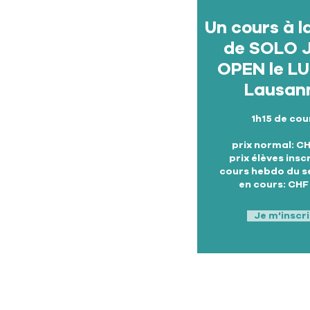
Un cours à l
de SOLO 
OPEN le LU
Lausan
1h15 de cou
prix normal: CH
prix élèves inscr
cours hebdo du 
en cours: CHF
Je m'inscri