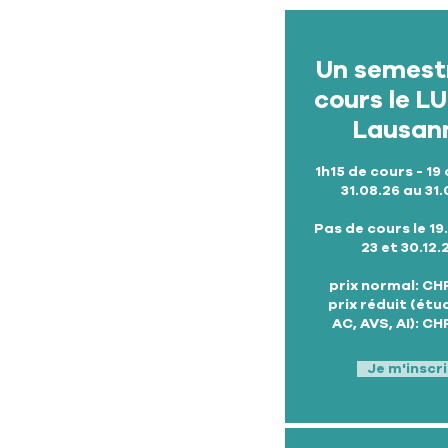
Un semest
cours le L
Lausan
1h15 de cours - 19
31.08.26 au 31.
Pas de cours le 19.
23 et 30.12.
prix normal: CH
prix réduit (étu
AC, AVS, AI): CH
Je m'inscri