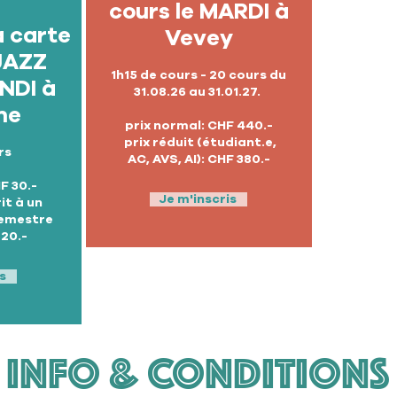
cours le MARDI à
a carte
Vevey
JAZZ
1h15 de cours - 20 cours du
NDI à
31.08.26 au 31.01.27.
ne
prix normal: CHF 440.-
prix réduit (étudiant.e,
rs
AC, AVS, AI): CHF 380.-
F 30.-
Je m'inscris
it à un
semestre
 20.-
s
INFO & CONDITIONS