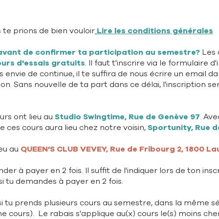
s te prions de bien vouloir
Lire les conditions générales
avant de confirmer ta participation au semestre?
Les 
urs d'essais gratuits
. Il faut t'inscrire via le formulaire d'
as envie de continue, il te suffira de nous écrire un email d
on. Sans nouvelle de ta part dans ce délai, l'inscription se
urs ont lieu au
Studio Swingtime, Rue de Genève 97
.
Avec
de ces cours aura lieu
chez notre voisin,
Sportunity, Rue d
ieu au
QUEEN'S CLUB VEVEY, Rue de Fribourg 2, 1800 L
er à payer en 2 fois. Il suffit de l'indiquer lors de ton inscr
 tu demandes à payer en 2 fois.​​
si tu prends plusieurs cours au semestre, dans la même s
e cours). Le rabais s'applique au(x) cours le(s) moins cher