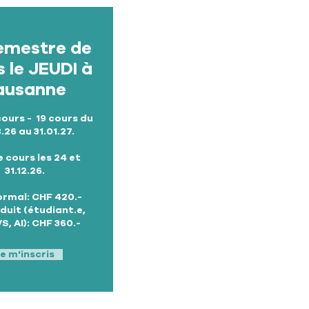
emestre de
 le JEUDI à
ausanne
cours - 19 cours du
.26 au 31.01.27.
 cours les 24 et
31.12.26.
ormal: CHF 420.-
éduit (étudiant.e,
S, AI): CHF 360.-
e m'inscris