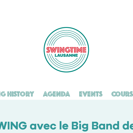
g History
Agenda
Events
Cours
WING avec le Big Band d