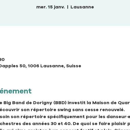
mer. 15 janv.
  |  
Lausanne
:30
Dapples 50, 1006 Lausanne, Suisse
événement
le Big Band de Dorigny (BBD) investit la Maison de Qua
écouvrir son répertoire swing sans cesse renouvelé.
 soin son répertoire spécifiquement pour les danseur·e
hestres des années 30 et 40. De quoi se faire plaisir 