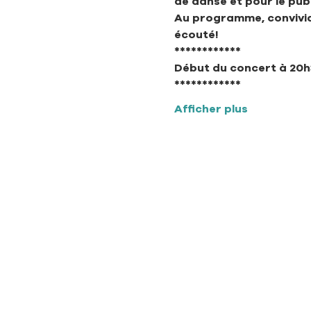
de danse et pour le publ
Au programme, convivial
écouté!
************
Début du concert à 20
************
Afficher plus