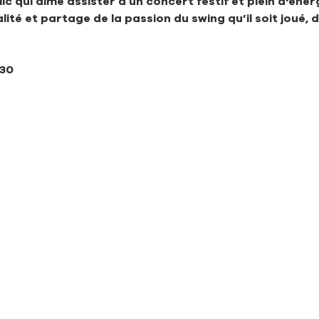
ic qui aime assister à un concert festif et plein d'énerg
ité et partage de la passion du swing qu’il soit joué,
h30