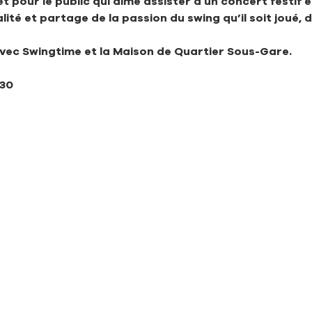
 pour le public qui aime assister à un concert festif et
ité et partage de la passion du swing qu’il soit joué,
vec Swingtime et la Maison de Quartier Sous-Gare.
h30