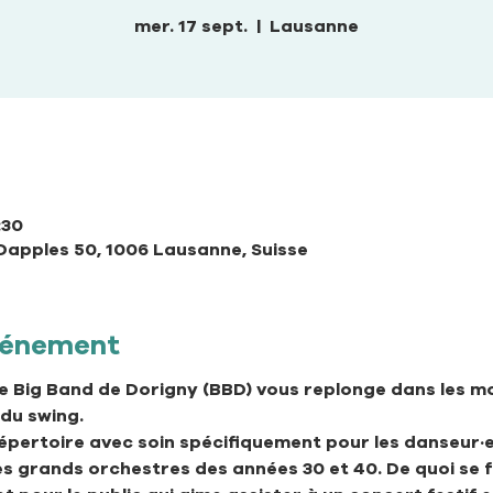
mer. 17 sept.
  |  
Lausanne
:30
Dapples 50, 1006 Lausanne, Suisse
événement
le Big Band de Dorigny (BBD) vous replonge dans les mo
du swing.
répertoire avec soin spécifiquement pour les danseur·e
es grands orchestres des années 30 et 40. De quoi se fa