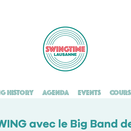
g History
Agenda
Events
Cours
WING avec le Big Band d