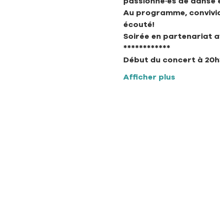
passionné·es de danse et
Au programme, convivial
écouté!
Soirée en partenariat a
************
Début du concert à 20
Afficher plus