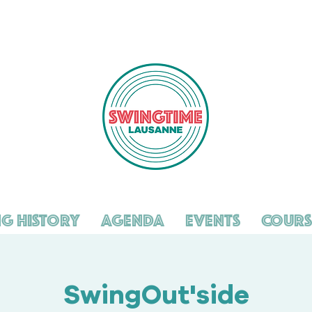
g History
Agenda
Events
Cours
SwingOut'side