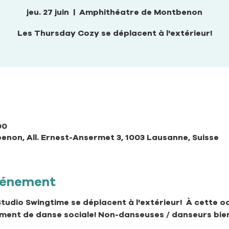
jeu. 27 juin
  |  
Amphithéatre de Montbenon
Les Thursday Cozy se déplacent à l'extérieur!
00
non, All. Ernest-Ansermet 3, 1003 Lausanne, Suisse
événement
udio Swingtime se déplacent à l'extérieur!  À cette 
oment de danse sociale! Non-danseuses / danseurs bien