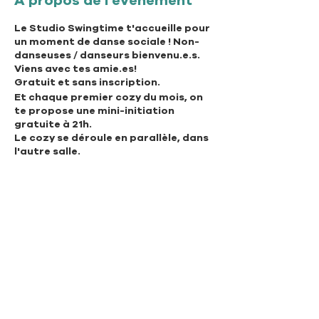
À propos de l'événement
Le Studio Swingtime t'accueille pour
un moment de danse sociale ! Non-
danseuses / danseurs bienvenu.e.s.
Viens avec tes amie.es!
Gratuit et sans inscription.
Et chaque premier cozy du mois, on
te propose une mini-initiation
gratuite à 21h.
Le cozy se déroule en parallèle, dans
l'autre salle.
Association Swingtime Lausanne
Rue de Genève 97
CH - 1004 Lausanne
info@swingtimelausanne.ch