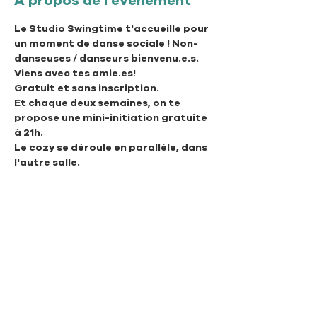
À propos de l'événement
Le Studio Swingtime t'accueille pour 
un moment de danse sociale ! Non-
danseuses / danseurs bienvenu.e.s. 
Viens avec tes amie.es!
Gratuit et sans inscription.
Et chaque deux semaines, on te 
propose une mini-initiation gratuite 
à 21h.
Le cozy se déroule en parallèle, dans 
l'autre salle.
Association Swingtime Lausanne
Rue de Genève 97
CH - 1004 Lausanne
info@swingtimelausanne.ch