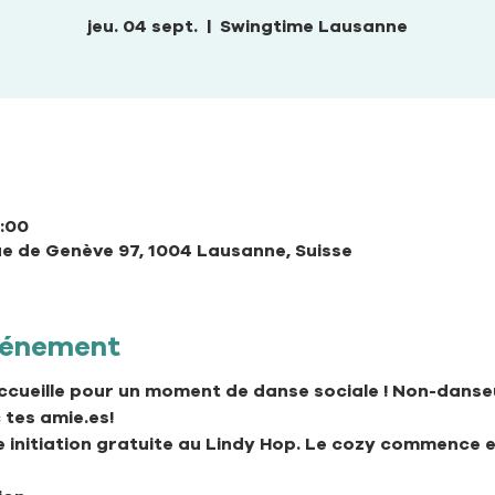
jeu. 04 sept.
  |  
Swingtime Lausanne
3:00
e de Genève 97, 1004 Lausanne, Suisse
événement
ccueille pour un moment de danse sociale ! Non-danse
 tes amie.es!
e initiation gratuite au Lindy Hop. Le cozy commence en