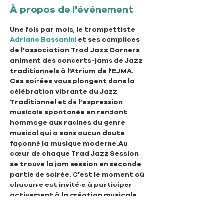
À propos de l'événement
Une fois par mois, le trompettiste 
Adriano Bassanini
 et ses complices 
de l’association Trad Jazz Corners 
animent des concerts-jams de Jazz 
traditionnels à l’Atrium de l’EJMA. 
Ces soirées vous plongent dans la 
célébration vibrante du Jazz 
Traditionnel et de l’expression 
musicale spontanée en rendant 
hommage aux racines du genre 
musical qui a sans aucun doute 
façonné la musique moderne.Au 
cœur de chaque Trad Jazz Session 
se trouve la jam session en seconde 
partie de soirée. C’est le moment où 
chacun·e est invité·e à participer 
activement à la création musicale.
Il y a même de la place pour danser ;-)