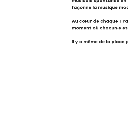
musicale spontanée en 
façonné la musique mo
Au cœur de chaque Trad 
moment où chacun·e est 
Il y a même de la place 