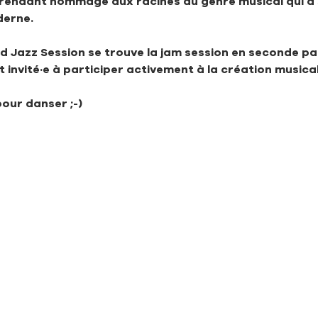
rendant hommage aux racines du genre musical qui a
derne.
Jazz Session se trouve la jam session en seconde parti
invité·e à participer activement à la création musical
pour danser ;-)