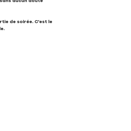
 sans aucun doute 
e de soirée. C’est le 
e.