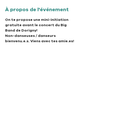
À propos de l'événement
On te propose une mini-initiation 
gratuite avant le concert du Big 
Band de Dorigny!
Non-danseuses / danseurs 
bienvenu.e.s. Viens avec tes amie.es!
Association Swingtime Lausanne
Rue de Genève 97
CH - 1004 Lausanne
info@swingtimelausanne.ch
© 2026 Swingtime Lausanne