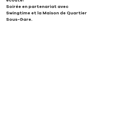
écouté!
Soirée en partenariat avec 
Swingtime et la Maison de Quartier 
Sous-Gare.
************
Début du concert à 20h30
Afficher plus
Association Swingtime Lausanne
Rue de Genève 97
CH - 1004 Lausanne
info@swingtimelausanne.ch
© 2026 Swingtime Lausanne